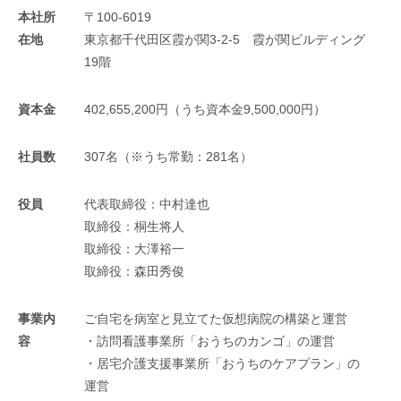
本社所
〒100-6019
在地
東京都千代田区霞が関3-2-5 霞が関ビルディング
19階
資本金
402,655,200円（うち資本金9,500,000円）
社員数
307名（※うち常勤：281名）
役員
代表取締役：中村達也
取締役：桐生将人
取締役：大澤裕一
取締役：森田秀俊
事業内
ご自宅を病室と見立てた仮想病院の構築と運営
容
・訪問看護事業所「おうちのカンゴ」の運営
・居宅介護支援事業所「おうちのケアプラン」の
運営